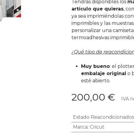
Tendrás disponibles los
ma
artículo que quieras
, co
ya sea imprimiéndolas con
imprimibles y las muestra
personalizar una camiseta 
termoadhesivas imprimible
¿Qué tipo de reacondicio
Muy bueno
: el plott
embalaje original
o 
esté abierto.
200,00
€
IVA no
Estado Reacondicionados
Marca
:
Cricut