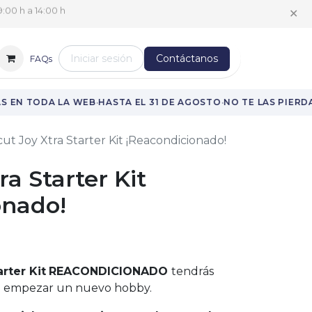
✕
:00 h a 14:00 h
Iniciar sesión
Contáctanos
FAQs
·
·
 EN TODA LA WEB
HASTA EL 31 DE AGOSTO
NO TE LAS PIERDA
cut Joy Xtra Starter Kit ¡Reacondicionado!
ra Starter Kit
onado!
arter Kit
REACONDICIONADO
tendrás
ra empezar un nuevo hobby.