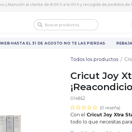
ivo | Atención al cliente de 8:00 h a 14:00 h y recogida de pedidos de 9
logo
Vuelta al cole
·
·
·
WEB
HASTA EL 31 DE AGOSTO
NO TE LAS PIERDAS
REBAJAS
Todos los productos
Cri
Cricut Joy Xt
¡Reacondici
014852
(0 reseña)
Con el
Cricut Joy Xtra St
todo lo que necesitas pa