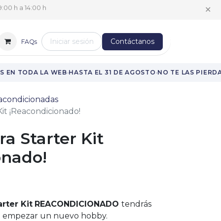
✕
:00 h a 14:00 h
Iniciar sesión
Contáctanos
FAQs
·
·
 EN TODA LA WEB
HASTA EL 31 DE AGOSTO
NO TE LAS PIERDAS
acondicionadas
Kit ¡Reacondicionado!
ra Starter Kit
onado!
arter Kit
REACONDICIONADO
tendrás
ra empezar un nuevo hobby.