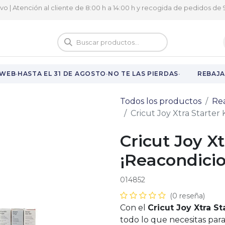
ivo | Atención al cliente de 8:00 h a 14:00 h y recogida de pedidos de 9
logo
Vuelta al cole
·
·
·
WEB
HASTA EL 31 DE AGOSTO
NO TE LAS PIERDAS
REBAJAS
Todos los productos
Re
Cricut Joy Xtra Starter 
Cricut Joy Xt
¡Reacondici
014852
(0 reseña)
Con el
Cricut Joy Xtra St
todo lo que necesitas pa