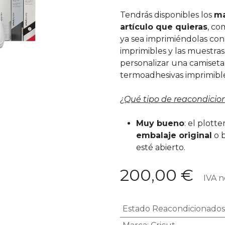
Tendrás disponibles los
ma
artículo que quieras
, co
ya sea imprimiéndolas con
imprimibles y las muestra
personalizar una camiseta 
termoadhesivas imprimible
¿Qué tipo de reacondicio
Muy bueno
: el plott
embalaje original
o 
esté abierto.
200,00
€
IVA no
Estado Reacondicionados