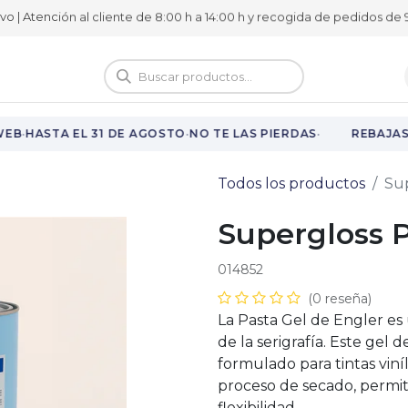
ivo | Atención al cliente de 8:00 h a 14:00 h y recogida de pedidos de 9
logo
Vuelta al cole
·
·
·
EB
HASTA EL 31 DE AGOSTO
NO TE LAS PIERDAS
REBAJAS 
Todos los productos
Sup
Supergloss P
014852
(0 reseña)
La Pasta Gel de Engler es 
de la serigrafía. Este gel 
formulado para tintas viní
proceso de secado, permit
flexibilidad.