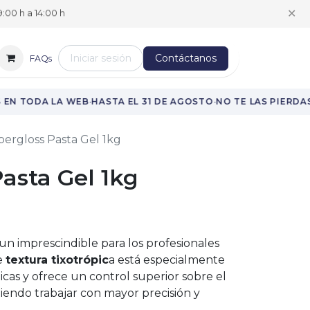
✕
:00 h a 14:00 h
Iniciar sesión
Contáctanos
FAQs
·
·
·
EN TODA LA WEB
HASTA EL 31 DE AGOSTO
NO TE LAS PIERDAS
ergloss Pasta Gel 1kg
asta Gel 1kg
un imprescindible para los profesionales
de
textura tixotrópic
a está especialmente
licas y ofrece un control superior sobre el
iendo trabajar con mayor precisión y