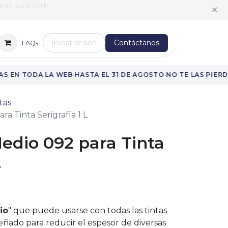
:00 h a 14:00 h
✕
Iniciar sesión
Contáctanos
FAQs
·
·
S EN TODA LA WEB
HASTA EL 31 DE AGOSTO
NO TE LAS PIERDA
tas
a Tinta Serigrafía 1 L
edio 092 para Tinta
L
io
" que puede usarse con todas las tintas
eñado para reducir el espesor de diversas