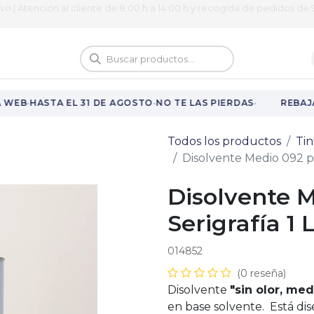
ivo | Atención al cliente de 8:00 h a 14:00 h y recogida de pedidos de 9
logo
Vuelta al cole
·
·
·
 WEB
HASTA EL 31 DE AGOSTO
NO TE LAS PIERDAS
REBAJA
Todos los productos
Tin
Disolvente Medio 092 par
Disolvente M
Serigrafía 1 
014852
(0 reseña)
Disolvente
"sin olor, med
en base solvente. Está dis