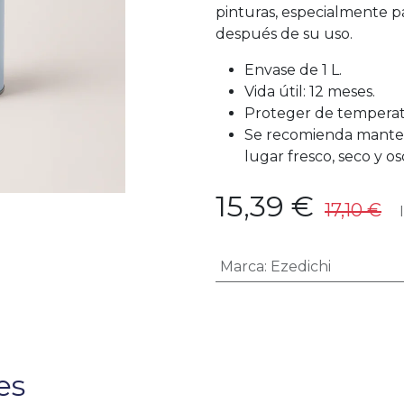
pinturas, especialmente pa
después de su uso.
Envase de 1 L.
Vida útil: 12 meses.
Proteger de temperat
Se recomienda manten
lugar fresco, seco y os
15,39
€
17,10
€
I
Marca
:
Ezedichi
es