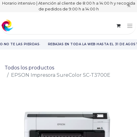
Horario intensivo | Atención al cliente de 8:00 h a 14:00 h y recogida
✕
de pedidos de 9:00 h a 14:00 h
·
·
·
O
NO TE LAS PIERDAS
REBAJAS EN TODA LA WEB
HASTA EL 31 DE AGOS
Rebajas en toda la web hasta el 31 de agosto.
Todos los productos
EPSON Impresora SureColor SC-T3700E