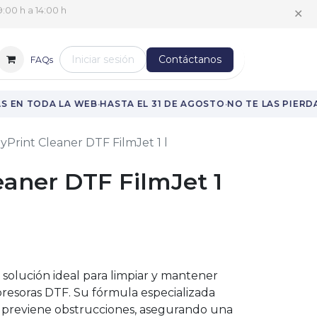
✕
:00 h a 14:00 h
Iniciar sesión
Contáctanos
FAQs
·
·
 EN TODA LA WEB
HASTA EL 31 DE AGOSTO
NO TE LAS PIERDAS
yPrint Cleaner DTF FilmJet 1 l
eaner DTF FilmJet 1
a solución ideal para limpiar y mantener
presoras DTF. Su fórmula especializada
 y previene obstrucciones, asegurando una