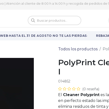
ivo | Atención al cliente de 8:00 h a 14:00 h y recogida de pedidos de 9
logo
Vuelta al cole
·
·
·
WEB
HASTA EL 31 DE AGOSTO
NO TE LAS PIERDAS
REBAJAS
Todos los productos
Pol
PolyPrint Cl
l
014852
(0 reseña)
El
Cleaner Polyprint
es l
en perfecto estado las im
elimina residuos de tinta