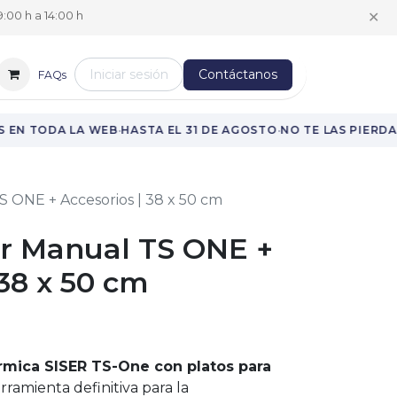
✕
:00 h a 14:00 h
Iniciar sesión
Contáctanos
FAQs
·
·
 EN TODA LA WEB
HASTA EL 31 DE AGOSTO
NO TE LAS PIERDAS
S ONE + Accesorios | 38 x 50 cm
er Manual TS ONE +
 38 x 50 cm
rmica SISER TS-One con platos para
rramienta definitiva para la