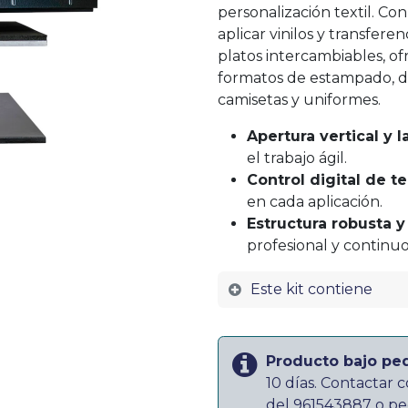
personalización textil. Con
aplicar vinilos y transferen
platos intercambiables, of
formatos de estampado, d
camisetas y uniformes.
Apertura vertical y la
el trabajo ágil.
Control digital de t
en cada aplicación.
Estructura robusta y
profesional y continuo
Este kit contiene
Producto bajo pe
10 días. Contactar c
del
961543887
o
pe