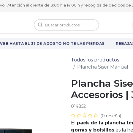
ivo | Atención al cliente de 8:00 h a 14:00 h y recogida de pedidos de 9
logo
Vuelta al cole
·
·
·
WEB
HASTA EL 31 DE AGOSTO
NO TE LAS PIERDAS
REBAJAS
Todos los productos
Plancha Siser Manual T
Plancha Sis
Accesorios |
014852
(0 reseña)
El
pack de la plancha té
gorras y bolsillos
es la he