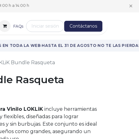
✕
:00 h a 14:00 h
Iniciar sesión
Contáctanos
FAQs
·
·
·
EN TODA LA WEB
HASTA EL 31 DE AGOSTO
NO TE LAS PIERDAS
KLiK Bundle Rasqueta
le Rasqueta
ra Vinilo LOKLiK
incluye herramientas
y flexibles, diseñadas para lograr
es y sin burbujas. Este conjunto es ideal
queños como grandes, asegurando un
ada uso.