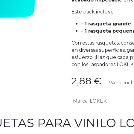
Este pack incluye:
- 1 rasqueta grande
- 1 rasqueta pequeñ
Con estas rasquetas, conse
en diversas superficies, g
esfuerzo. ¡Haz que cada pr
con los raspadores LOKLiK
2,88
€
IVA no incl
Marca
:
LOKLiK
ETAS PARA VINILO L