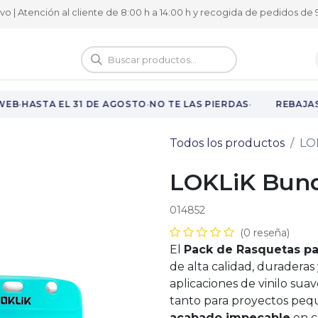
ivo | Atención al cliente de 8:00 h a 14:00 h y recogida de pedidos de 9
logo
Vuelta al cole
·
·
·
EB
HASTA EL 31 DE AGOSTO
NO TE LAS PIERDAS
REBAJAS 
Todos los productos
LO
LOKLiK Bund
014852
(0 reseña)
El
Pack de Rasquetas pa
de alta calidad, duraderas 
aplicaciones de vinilo suav
tanto para proyectos pe
acabado impecable
en c