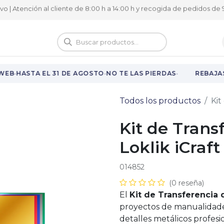
ivo | Atención al cliente de 8:00 h a 14:00 h y recogida de pedidos de 9
logo
Vuelta al cole
·
·
·
EB
HASTA EL 31 DE AGOSTO
NO TE LAS PIERDAS
REBAJAS 
Todos los productos
Kit
Kit de Trans
Loklik iCraft
014852
(0 reseña)
El
Kit de Transferencia d
proyectos de manualidad
detalles metálicos profesi