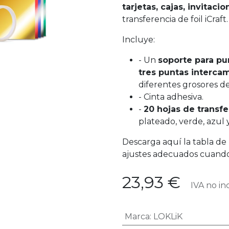
tarjetas, cajas, invitac
transferencia de foil iCraft.
Incluye:
- Un
soporte para pu
tres puntas interca
diferentes grosores de
- Cinta adhesiva.
-
20 hojas de transf
plateado, verde, azul 
Descarga aquí la tabla de
ajustes adecuados cuando u
23,93
€
IVA no in
Marca
:
LOKLiK