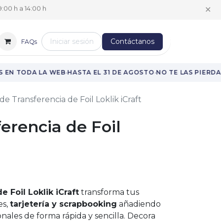
✕
:00 h a 14:00 h
Iniciar sesión
Contáctanos
FAQs
·
·
EN TODA LA WEB
HASTA EL 31 DE AGOSTO
NO TE LAS PIERDAS
 de Transferencia de Foil Loklik iCraft
ferencia de Foil
e Foil Loklik iCraft
transforma tus
es,
tarjetería y scrapbooking
añadiendo
onales de forma rápida y sencilla. Decora