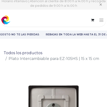
Horario intensivo | Atención al cliente de 8:00 h a 14:00 h y recogida
✕
de pedidos de 9:00 h a 14:00 h
·
·
·
AGOSTO
NO TE LAS PIERDAS
REBAJAS EN TODA LA WEB
HASTA EL 31 DE
Rebajas en toda la web hasta el 31 de agosto.
Todos los productos
Plato Intercambiable para EZ-105HS | 15 x 15 cm