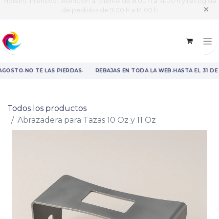
Horario intensivo | Atención al cliente de 8:00 h a 14:00 h y recogida
✕
de pedidos de 9:00 h a 14:00 h
·
·
·
AGOSTO
NO TE LAS PIERDAS
REBAJAS EN TODA LA WEB
HASTA EL 31 DE
Rebajas en toda la web hasta el 31 de agosto.
Todos los productos
Abrazadera para Tazas 10 Oz y 11 Oz