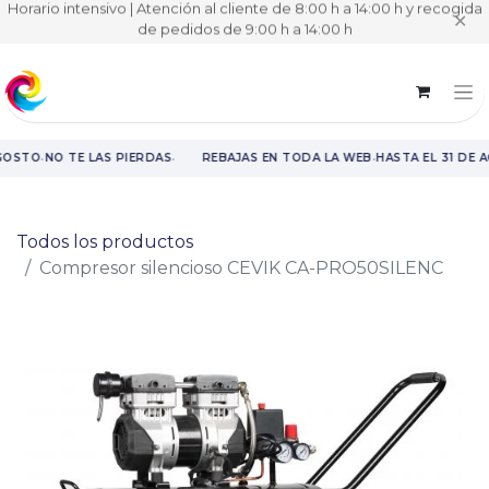
Horario intensivo | Atención al cliente de 8:00 h a 14:00 h y recogida
✕
de pedidos de 9:00 h a 14:00 h
·
·
·
GOSTO
NO TE LAS PIERDAS
REBAJAS EN TODA LA WEB
HASTA EL 31 DE 
Rebajas en toda la web hasta el 31 de agosto.
Todos los productos
Compresor silencioso CEVIK CA-PRO50SILENC