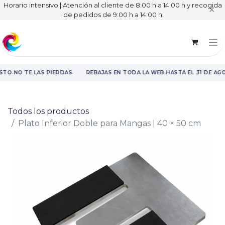
Horario intensivo | Atención al cliente de 8:00 h a 14:00 h y recogida
✕
de pedidos de 9:00 h a 14:00 h
·
·
·
STO
NO TE LAS PIERDAS
REBAJAS EN TODA LA WEB
HASTA EL 31 DE AG
Rebajas en toda la web hasta el 31 de agosto.
Todos los productos
Plato Inferior Doble para Mangas | 40 × 50 cm