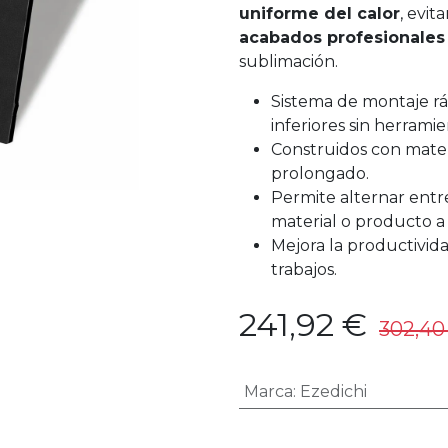
uniforme del calor
, evi
acabados profesionales
sublimación.
Sistema de montaje rá
inferiores sin herramie
Construidos con materi
prolongado.
Permite alternar entre
material o producto a
Mejora la productivid
trabajos.
241,92
€
302,40
Marca
:
Ezedichi