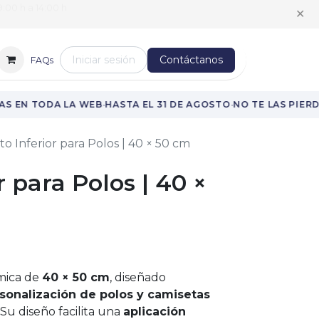
:00 h a 14:00 h
✕
Iniciar sesión
Contáctanos
FAQs
·
·
S EN TODA LA WEB
HASTA EL 31 DE AGOSTO
NO TE LAS PIERDA
to Inferior para Polos | 40 × 50 cm
r para Polos | 40 ×
rmica de
40 × 50 cm
, diseñado
sonalización de polos y camisetas
. Su diseño facilita una
aplicación