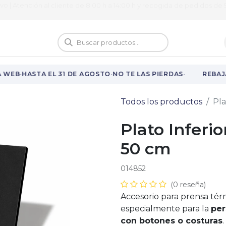
ivo | Atención al cliente de 8:00 h a 14:00 h y recogida de pedidos de 9
logo
Vuelta al cole
·
·
·
 WEB
HASTA EL 31 DE AGOSTO
NO TE LAS PIERDAS
REBAJA
Todos los productos
Pla
Plato Inferio
50 cm
014852
(0 reseña)
Accesorio para prensa té
especialmente para la
per
con botones o costuras