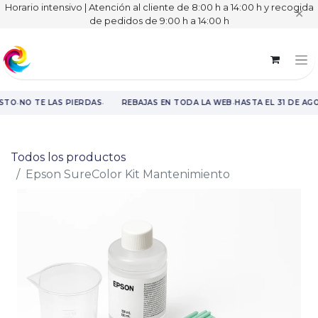
Horario intensivo | Atención al cliente de 8:00 h a 14:00 h y recogida
✕
de pedidos de 9:00 h a 14:00 h
·
·
·
STO
NO TE LAS PIERDAS
REBAJAS EN TODA LA WEB
HASTA EL 31 DE AG
Rebajas en toda la web hasta el 31 de agosto.
Todos los productos
Epson SureColor Kit Mantenimiento