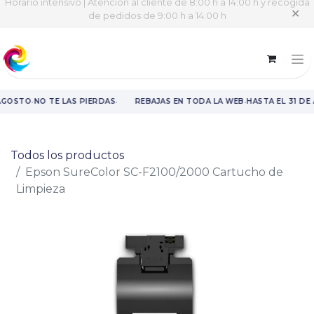
Horario intensivo | Atención al cliente de 8:00 h a 14:00 h y recogida
✕
de pedidos de 9:00 h a 14:00 h
·
·
·
AGOSTO
NO TE LAS PIERDAS
REBAJAS EN TODA LA WEB
HASTA EL 31 DE
Rebajas en toda la web hasta el 31 de agosto.
Todos los productos
Epson SureColor SC-F2100/2000 Cartucho de
Limpieza