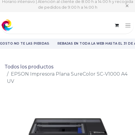
Horario intensivo | Atención al cliente de 8:00 h a 14:00 h y recogida
✕
de pedidos de 9:00 h a 14:00 h
·
·
·
AGOSTO
NO TE LAS PIERDAS
REBAJAS EN TODA LA WEB
HASTA EL 31 DE
Rebajas en toda la web hasta el 31 de agosto.
Todos los productos
EPSON Impresora Plana SureColor SC-V1000 A4
UV