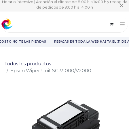
Horario intensivo | Atención al cliente de 8:00 h a 14:00 h y recogida
✕
de pedidos de 9:00 h a 14:00 h
·
·
·
AGOSTO
NO TE LAS PIERDAS
REBAJAS EN TODA LA WEB
HASTA EL 31 DE 
Rebajas en toda la web hasta el 31 de agosto.
Todos los productos
Epson Wiper Unit SC-V1000/V2000