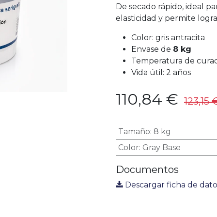
De secado rápido, ideal par
elasticidad y permite logra
Color: gris antracita
Envase de
8 kg
Temperatura de curad
Vida útil: 2 años
110,84
€
123,15
Tamaño
:
8 kg
Color
:
Gray Base
Documentos
Descargar ficha de dato