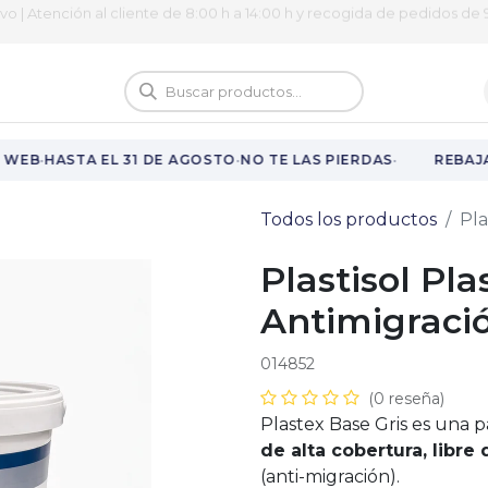
ivo | Atención al cliente de 8:00 h a 14:00 h y recogida de pedidos de 9
logo
Vuelta al cole
·
·
·
 WEB
HASTA EL 31 DE AGOSTO
NO TE LAS PIERDAS
REBAJA
Todos los productos
Pla
Plastisol Pl
Antimigraci
014852
(0 reseña)
Plastex Base Gris es una 
de alta cobertura, libre 
(anti-migración).