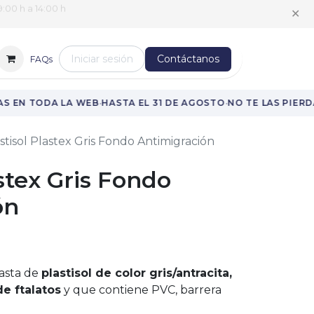
:00 h a 14:00 h
✕
Iniciar sesión
Contáctanos
FAQs
·
·
S EN TODA LA WEB
HASTA EL 31 DE AGOSTO
NO TE LAS PIERDA
stisol Plastex Gris Fondo Antimigración
astex Gris Fondo
ón
pasta de
plastisol de color gris/antracita,
de ftalatos
y que contiene PVC, barrera