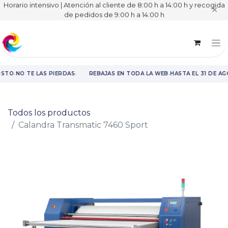
Horario intensivo | Atención al cliente de 8:00 h a 14:00 h y recogida
✕
de pedidos de 9:00 h a 14:00 h
·
·
·
OSTO
NO TE LAS PIERDAS
REBAJAS EN TODA LA WEB
HASTA EL 31 DE A
Rebajas en toda la web hasta el 31 de agosto.
Todos los productos
Calandra Transmatic 7460 Sport