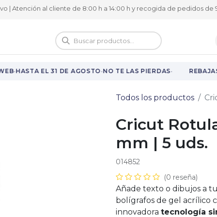
ivo | Atención al cliente de 8:00 h a 14:00 h y recogida de pedidos de 9
logo
Vuelta al cole
·
·
·
EB
HASTA EL 31 DE AGOSTO
NO TE LAS PIERDAS
REBAJAS 
Todos los productos
Cri
Cricut Rotula
mm | 5 uds.
014852
(0 reseña)
Añade texto o dibujos a tus
bolígrafos de gel acrílic
innovadora
tecnología si