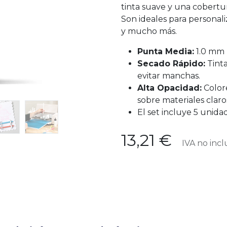
tinta suave y una cobertur
Son ideales para personali
y mucho más.
Punta Media:
1.0 mm p
Secado Rápido:
Tinta
evitar manchas.
Alta Opacidad:
Color
sobre materiales claro
El set incluye 5 unidad
13,21
€
IVA no incl