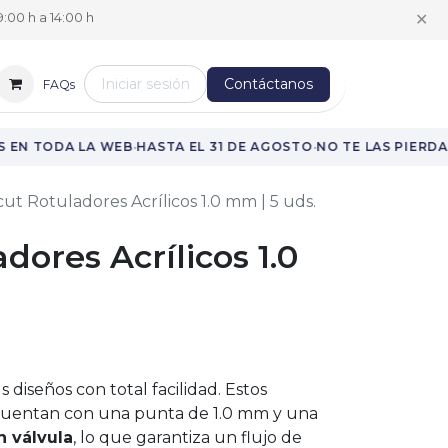
✕
:00 h a 14:00 h
Iniciar sesión
Contáctanos
FAQs
·
·
EN TODA LA WEB
HASTA EL 31 DE AGOSTO
NO TE LAS PIERDAS
cut Rotuladores Acrílicos 1.0 mm | 5 uds.
dores Acrílicos 1.0
 diseños con total facilidad. Estos
o cuentan con una punta de 1.0 mm y una
n válvula
, lo que garantiza un flujo de