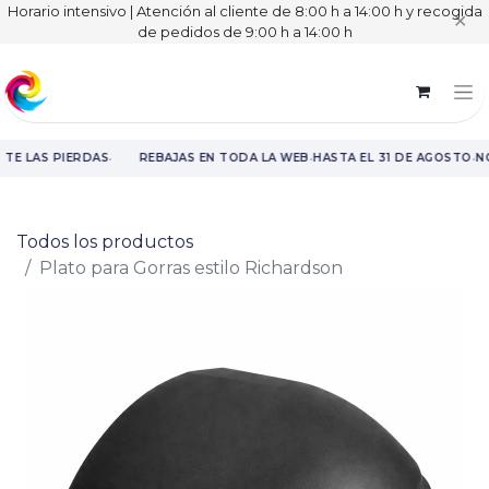
Horario intensivo | Atención al cliente de 8:00 h a 14:00 h y recogida
✕
de pedidos de 9:00 h a 14:00 h
·
·
·
 TE LAS PIERDAS
REBAJAS EN TODA LA WEB
HASTA EL 31 DE AGOSTO
NO
Rebajas en toda la web hasta el 31 de agosto.
Todos los productos
Plato para Gorras estilo Richardson