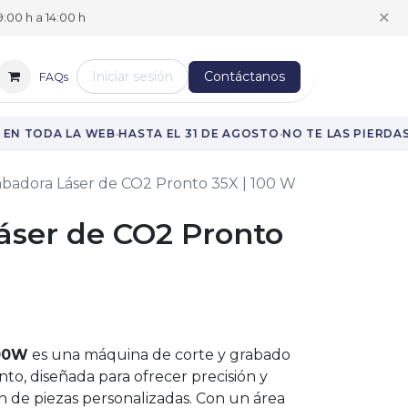
✕
:00 h a 14:00 h
Iniciar sesión
Contáctanos
FAQs
·
·
·
EN TODA LA WEB
HASTA EL 31 DE AGOSTO
NO TE LAS PIERDAS
badora Láser de CO2 Pronto 35X | 100 W
áser de CO2 Pronto
00W
es una máquina de corte y grabado
nto, diseñada para ofrecer precisión y
n de piezas personalizadas. Con un área