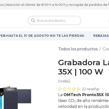
ivo | Atención al cliente de 8:00 h a 14:00 h y recogida de pedidos de 9
logo
Vuelta al cole
·
·
·
EB
HASTA EL 31 DE AGOSTO
NO TE LAS PIERDAS
REBAJAS 
Todos los productos
Gra
Grabadora L
35X | 100 W
014852
(0 reseña)
La
OMTech Pronto35X 1
láser CO₂ de alto rendimie
velocidad en la producció