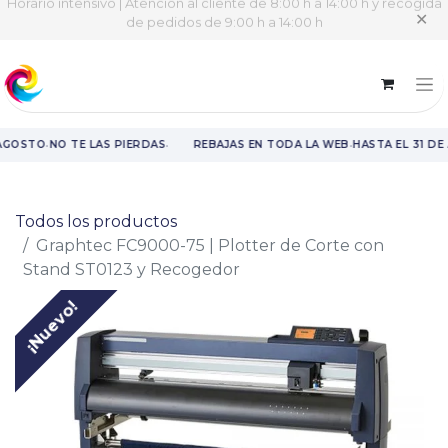
Horario intensivo | Atención al cliente de 8:00 h a 14:00 h y recogida
✕
de pedidos de 9:00 h a 14:00 h
·
·
·
AGOSTO
NO TE LAS PIERDAS
REBAJAS EN TODA LA WEB
HASTA EL 31 DE
Rebajas en toda la web hasta el 31 de agosto.
Todos los productos
Graphtec FC9000-75 | Plotter de Corte con
Stand ST0123 y Recogedor
¡Nuevo!