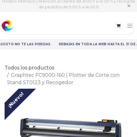
Horario intensivo | Atención al cliente de 8:00 h a 14:00 h y recogida
✕
de pedidos de 9:00 h a 14:00 h
·
·
·
AGOSTO
NO TE LAS PIERDAS
REBAJAS EN TODA LA WEB
HASTA EL 31 DE
Rebajas en toda la web hasta el 31 de agosto.
Todos los productos
Graphtec FC9000-160 | Plotter de Corte con
Stand ST0123 y Recogedor
¡Nuevo!