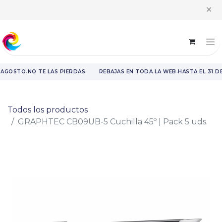
Horario intensivo | Atención al cliente de 8:00 h a 14:00 h y recogida
✕
de pedidos de 9:00 h a 14:00 h
·
·
·
 AGOSTO
NO TE LAS PIERDAS
REBAJAS EN TODA LA WEB
HASTA EL 31 D
Rebajas en toda la web hasta el 31 de agosto.
Todos los productos
GRAPHTEC CB09UB-5 Cuchilla 45º | Pack 5 uds.