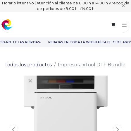
Horario intensivo | Atención al cliente de 8:00 h a 14:00 h y recogida
✕
de pedidos de 9:00 h a 14:00 h
·
·
·
TO
NO TE LAS PIERDAS
REBAJAS EN TODA LA WEB
HASTA EL 31 DE AGO
Rebajas en toda la web hasta el 31 de agosto.
Todos los productos
Impresora xTool DTF Bundle