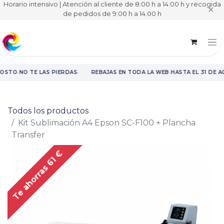
Horario intensivo | Atención al cliente de 8:00 h a 14:00 h y recogida
✕
de pedidos de 9:00 h a 14:00 h
·
·
·
GOSTO
NO TE LAS PIERDAS
REBAJAS EN TODA LA WEB
HASTA EL 31 DE 
Rebajas en toda la web hasta el 31 de agosto.
Todos los productos
Kit Sublimación A4 Epson SC-F100 + Plancha
Transfer
Te ahorras 61 €