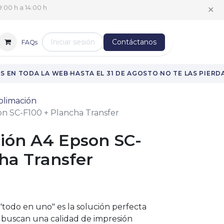
✕
:00 h a 14:00 h
Iniciar sesión
Contáctanos
FAQs
·
·
 EN TODA LA WEB
HASTA EL 31 DE AGOSTO
NO TE LAS PIERDAS
blimación
on SC-F100 + Plancha Transfer
ción A4 Epson SC-
ha Transfer
"todo en uno" es la solución perfecta
buscan una calidad de impresión