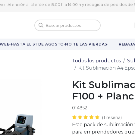
ivo | Atención al cliente de 8:00 h a 14:00 h y recogida de pedidos de 9
logo
Vuelta al cole
·
·
·
WEB
HASTA EL 31 DE AGOSTO
NO TE LAS PIERDAS
REBAJAS
Todos los productos
Su
Kit Sublimación A4 Eps
Kit Sublima
F100 + Planc
014852
(1 reseña)
Este pack de sublimación 
para emprendedores que 