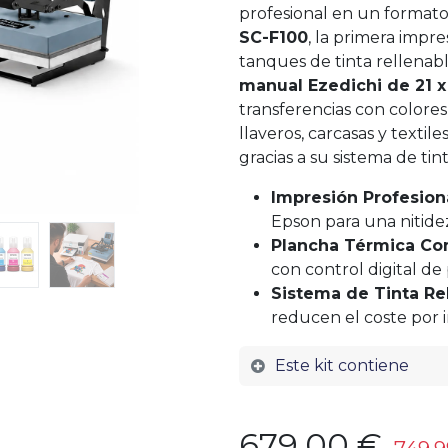
profesional en un format
SC-F100
, la primera impr
tanques de tinta rellenabl
manual Ezedichi de 21 
transferencias con colores
llaveros, carcasas y textil
gracias a su sistema de tin
Impresión Profesion
Epson para una nitidez
Plancha Térmica Co
con control digital de
Sistema de Tinta Re
reducen el coste por 
Este kit contiene
679,00
€