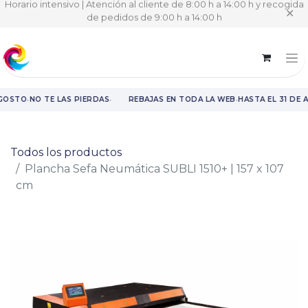
Horario intensivo | Atención al cliente de 8:00 h a 14:00 h y recogida
✕
de pedidos de 9:00 h a 14:00 h
·
·
·
GOSTO
NO TE LAS PIERDAS
REBAJAS EN TODA LA WEB
HASTA EL 31 DE 
Rebajas en toda la web hasta el 31 de agosto.
Todos los productos
Plancha Sefa Neumática SUBLI 1510+ | 157 x 107
cm