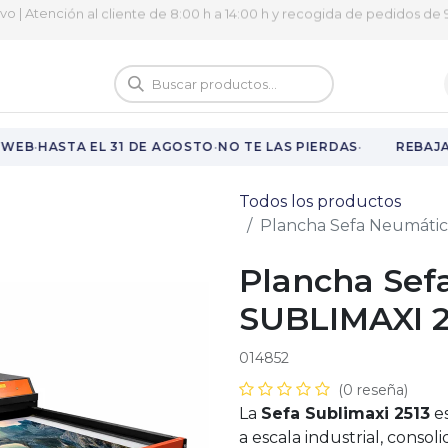
ivo | Atención al cliente de 8:00 h a 14:00 h y recogida de pedidos de 9
logo
Vuelta al cole
·
·
·
WEB
HASTA EL 31 DE AGOSTO
NO TE LAS PIERDAS
REBAJAS
Todos los productos
Plancha Sefa Neumática
Plancha Sef
SUBLIMAXI 25
014852
(0 reseña)
La
Sefa Sublimaxi 2513
es
a escala industrial, cons