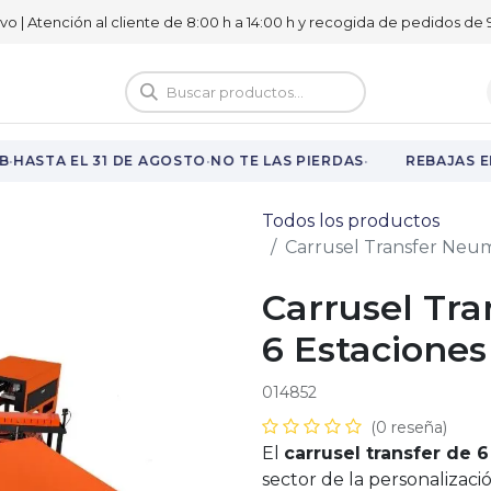
ivo | Atención al cliente de 8:00 h a 14:00 h y recogida de pedidos de 9
logo
Vuelta al cole
·
·
·
HASTA EL 31 DE AGOSTO
NO TE LAS PIERDAS
REBAJAS EN
Todos los productos
Carrusel Transfer Neum
Carrusel Tr
6 Estaciones
014852
(0 reseña)
El
carrusel transfer de 
sector de la personalizaci