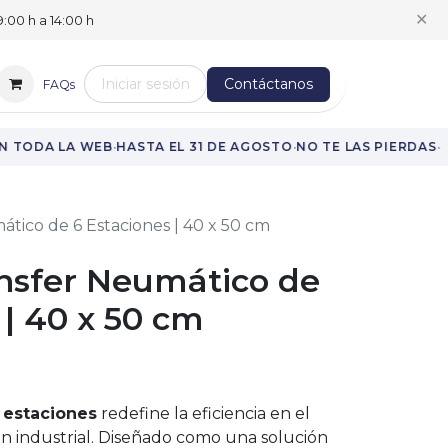
✕
:00 h a 14:00 h
Iniciar sesión
Contáctanos
FAQs
·
·
·
 TODA LA WEB
HASTA EL 31 DE AGOSTO
NO TE LAS PIERDAS
ático de 6 Estaciones | 40 x 50 cm
ansfer Neumático de
 | 40 x 50 cm
6 estaciones
redefine la eficiencia en el
ón industrial. Diseñado como una solución