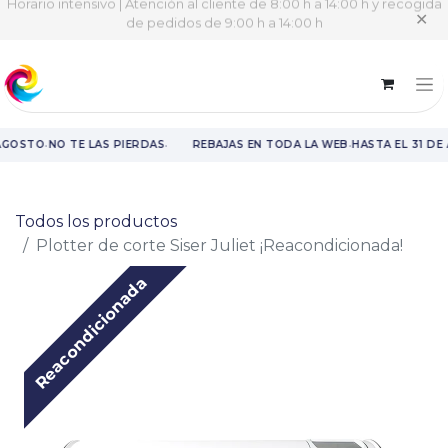
Horario intensivo | Atención al cliente de 8:00 h a 14:00 h y recogida
✕
de pedidos de 9:00 h a 14:00 h
·
·
·
AGOSTO
NO TE LAS PIERDAS
REBAJAS EN TODA LA WEB
HASTA EL 31 DE
Rebajas en toda la web hasta el 31 de agosto.
Todos los productos
Plotter de corte Siser Juliet ¡Reacondicionada!
Reacondicionada