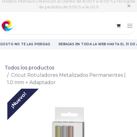
Horario intensivo | Atención al cliente de 8:00 h a 14:00 h y recogida
✕
de pedidos de 9:00 h a 14:00 h
·
·
·
AGOSTO
NO TE LAS PIERDAS
REBAJAS EN TODA LA WEB
HASTA EL 31 DE
Rebajas en toda la web hasta el 31 de agosto.
Todos los productos
Cricut Rotuladores Metalizados Permanentes |
1.0 mm + Adaptador
¡Nuevo!