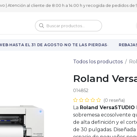
ivo | Atención al cliente de 8:00 h a 14:00 h y recogida de pedidos de 9
logo
Vuelta al cole
·
·
·
EB
HASTA EL 31 DE AGOSTO
NO TE LAS PIERDAS
REBAJAS 
Todos los productos
Ro
Roland Vers
014852
(0 reseña)
La
Roland VersaSTUDIO
sobremesa ecosolvente qu
de alta definición y el co
de 30 pulgadas. Diseñada 
espacio de pequeños negoc