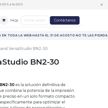
✕
:00 h a 14:00 h
Iniciar sesión
Contáctanos
FAQs
·
·
·
EN TODA LA WEB
HASTA EL 31 DE AGOSTO
NO TE LAS PIERDAS
land VersaStudio BN2-30
aStudio BN2-30
 BN2-30
es la solución definitiva de
e combina la potencia de la impresión
rte preciso en un solo formato compacto
específicamente para optimizar el
ios, talleres de personalización y