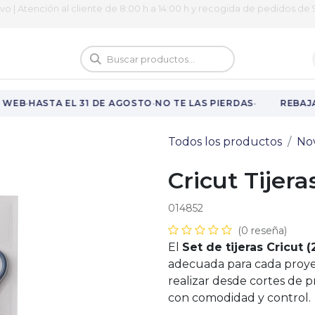
ivo | Atención al cliente de 8:00 h a 14:00 h y recogida de pedidos de 9
logo
Vuelta al cole
·
·
·
WEB
HASTA EL 31 DE AGOSTO
NO TE LAS PIERDAS
REBAJAS
Todos los productos
No
Cricut Tijeras
014852
(0 reseña)
El
Set de tijeras Cricut 
adecuada para cada proye
realizar desde cortes de p
con comodidad y control.