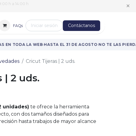
:00 h a 14:00 h
✕
Iniciar sesión
Contáctanos
FAQs
·
·
 EN TODA LA WEB
HASTA EL 31 DE AGOSTO
NO TE LAS PIERDA
vedades
Cricut Tijeras | 2 uds.
 | 2 uds.
(2 unidades)
te ofrece la herramienta
cto, con dos tamaños diseñados para
recisión hasta trabajos de mayor alcance