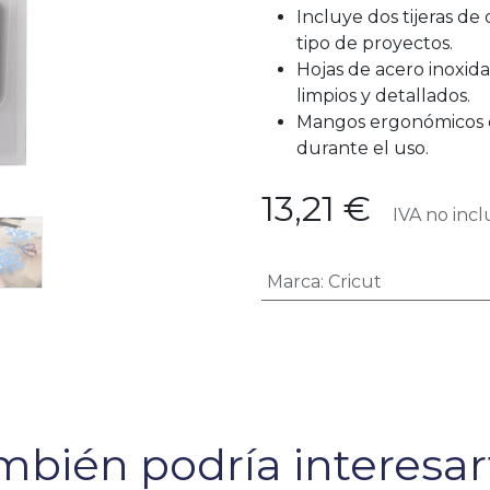
Incluye dos tijeras de
tipo de proyectos.
Hojas de acero inoxid
limpios y detallados.
Mangos ergonómicos 
durante el uso.
13,21
€
IVA no incl
Marca
:
Cricut
bién podría interesart