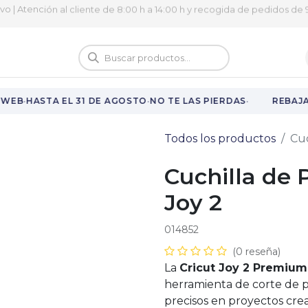
ivo | Atención al cliente de 8:00 h a 14:00 h y recogida de pedidos de 9
logo
Vuelta al cole
·
·
·
WEB
HASTA EL 31 DE AGOSTO
NO TE LAS PIERDAS
REBAJAS
Todos los productos
Cuc
Cuchilla de 
Joy 2
014852
(0 reseña)
La
Cricut Joy 2 Premium
herramienta de corte de p
precisos en proyectos crea