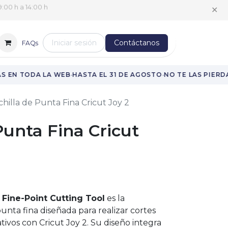
✕
:00 h a 14:00 h
Iniciar sesión
Contáctanos
FAQs
·
·
 EN TODA LA WEB
HASTA EL 31 DE AGOSTO
NO TE LAS PIERDA
hilla de Punta Fina Cricut Joy 2
Punta Fina Cricut
 Fine-Point Cutting Tool
es la
unta fina diseñada para realizar cortes
tivos con Cricut Joy 2. Su diseño integra