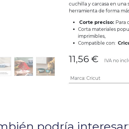
cuchilla y carcasa en una s
herramienta de forma más
Corte preciso:
Para 
Corta materiales popul
imprimibles,
Compatible con:
Cric
11,56
€
IVA no incl
Marca
:
Cricut
bién podría interesart