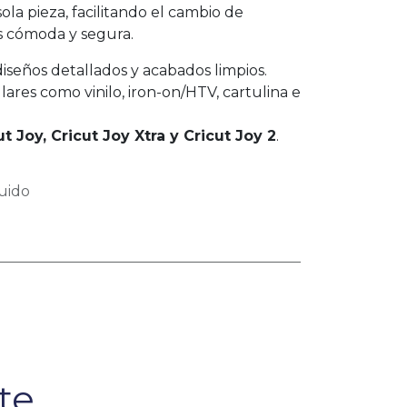
ola pieza, facilitando el cambio de
 cómoda y segura.
diseños detallados y acabados limpios.
ares como vinilo, iron-on/HTV, cartulina e
ut Joy, Cricut Joy Xtra y Cricut Joy 2
.
uido
e...