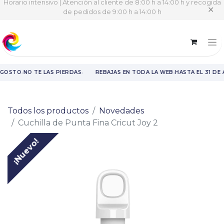
Horario intensivo | Atención al cliente de 8:00 h a 14:00 h y recogida
✕
de pedidos de 9:00 h a 14:00 h
·
·
·
AGOSTO
NO TE LAS PIERDAS
REBAJAS EN TODA LA WEB
HASTA EL 31 DE
Rebajas en toda la web hasta el 31 de agosto.
Todos los productos
Novedades
Cuchilla de Punta Fina Cricut Joy 2
¡Nuevo!