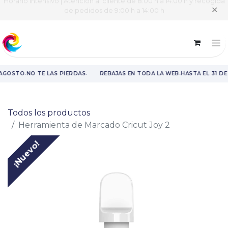
Horario intensivo | Atención al cliente de 8:00 h a 14:00 h y recogida
✕
de pedidos de 9:00 h a 14:00 h
·
·
·
 AGOSTO
NO TE LAS PIERDAS
REBAJAS EN TODA LA WEB
HASTA EL 31 D
Rebajas en toda la web hasta el 31 de agosto.
Todos los productos
Herramienta de Marcado Cricut Joy 2
¡Nuevo!