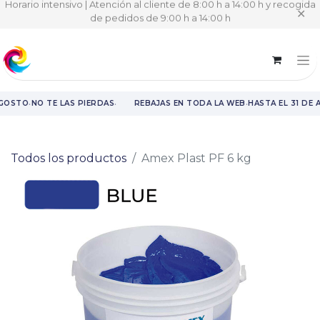
Horario intensivo | Atención al cliente de 8:00 h a 14:00 h y recogida
✕
de pedidos de 9:00 h a 14:00 h
·
·
·
AGOSTO
NO TE LAS PIERDAS
REBAJAS EN TODA LA WEB
HASTA EL 31 DE 
Rebajas en toda la web hasta el 31 de agosto.
Todos los productos
Amex Plast PF 6 kg