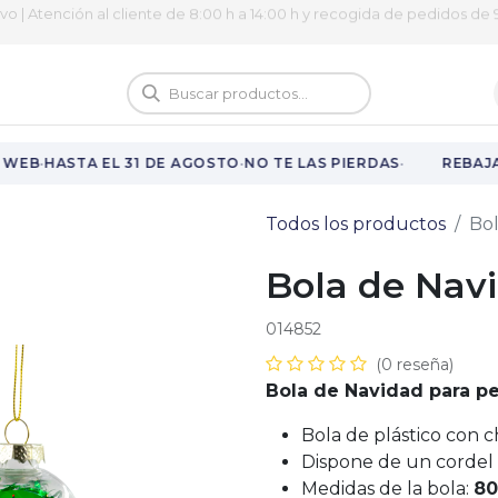
ivo | Atención al cliente de 8:00 h a 14:00 h y recogida de pedidos de 9
logo
Vuelta al cole
·
·
·
WEB
HASTA EL 31 DE AGOSTO
NO TE LAS PIERDAS
REBAJAS
Todos los productos
Bol
Bola de Navi
014852
(0 reseña)
Bola de Navidad para pe
Bola de plástico con 
Dispone de un cordel 
Medidas de la bola:
80