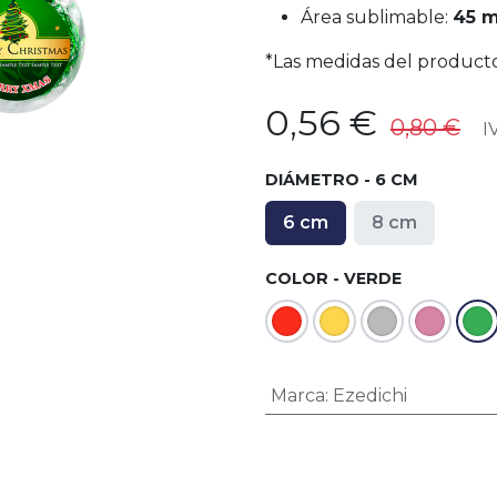
Área sublimable:
45 
*Las medidas del producto
0,56
€
0,80
€
IV
DIÁMETRO - 6 CM
6 cm
8 cm
COLOR - VERDE
Marca
:
Ezedichi