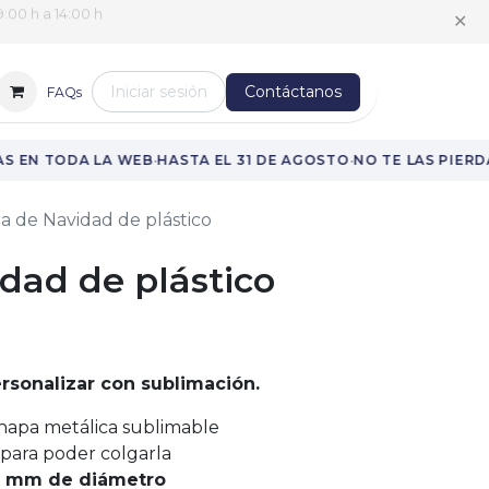
:00 h a 14:00 h
✕
Iniciar sesión
Contáctanos
FAQs
·
·
 EN TODA LA WEB
HASTA EL 31 DE AGOSTO
NO TE LAS PIERDA
a de Navidad de plástico
dad de plástico
rsonalizar con sublimación.
chapa metálica sublimable
para poder colgarla
 mm de diámetro