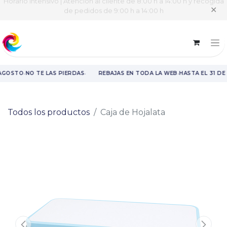
Horario intensivo | Atención al cliente de 8:00 h a 14:00 h y recogida
✕
de pedidos de 9:00 h a 14:00 h
·
·
·
 AGOSTO
NO TE LAS PIERDAS
REBAJAS EN TODA LA WEB
HASTA EL 31 DE
Rebajas en toda la web hasta el 31 de agosto.
Todos los productos
Caja de Hojalata