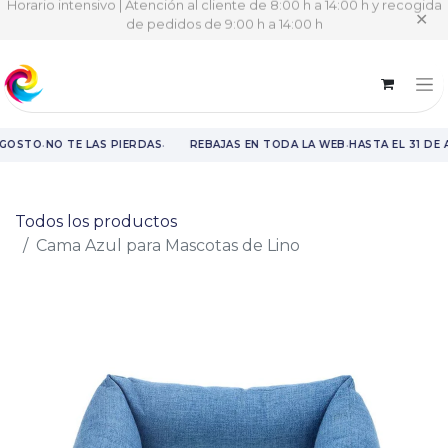
Horario intensivo | Atención al cliente de 8:00 h a 14:00 h y recogida
✕
de pedidos de 9:00 h a 14:00 h
·
·
·
AGOSTO
NO TE LAS PIERDAS
REBAJAS EN TODA LA WEB
HASTA EL 31 DE
Rebajas en toda la web hasta el 31 de agosto.
Todos los productos
Cama Azul para Mascotas de Lino