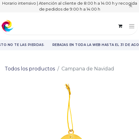
Horario intensivo | Atención al cliente de 8:00 h a 14:00 h y recogida
✕
de pedidos de 9:00 h a 14:00 h
·
·
·
STO
NO TE LAS PIERDAS
REBAJAS EN TODA LA WEB
HASTA EL 31 DE AG
Rebajas en toda la web hasta el 31 de agosto.
Todos los productos
Campana de Navidad