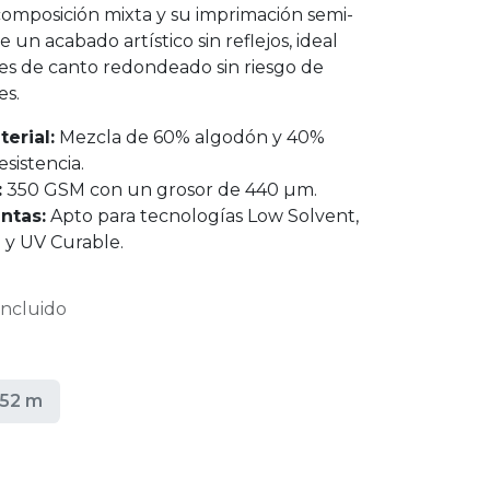
 composición mixta y su imprimación semi-
un acabado artístico sin reflejos, ideal
es de canto redondeado sin riesgo de
es.
erial:
Mezcla de 60% algodón y 40%
esistencia.
:
350 GSM con un grosor de 440 µm.
ntas:
Apto para tecnologías Low Solvent,
 y UV Curable.
ncluido
,52 m