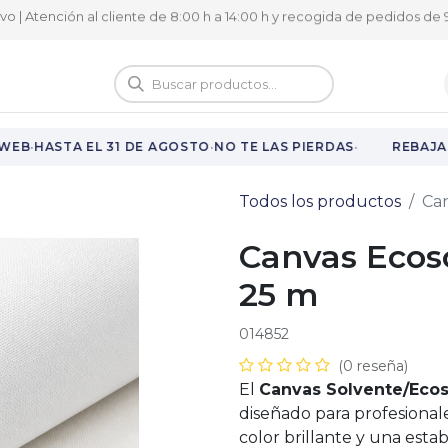
ivo | Atención al cliente de 8:00 h a 14:00 h y recogida de pedidos de 9
logo
Vuelta al cole
·
·
·
WEB
HASTA EL 31 DE AGOSTO
NO TE LAS PIERDAS
REBAJAS
Todos los productos
Can
Canvas Ecoso
25 m
014852
(0 reseña)
El
Canvas Solvente/Eco
diseñado para profesiona
color brillante y una esta