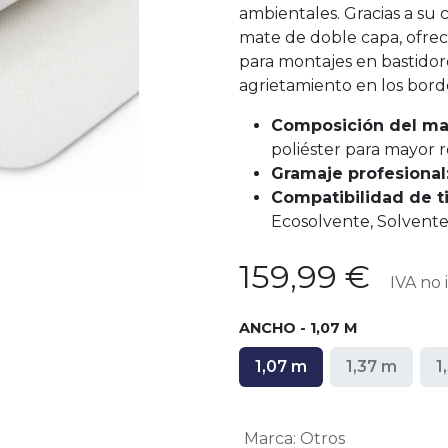
ambientales. Gracias a su
mate de doble capa, ofrece 
para montajes en bastidor
agrietamiento en los bord
Composición del mat
poliéster para mayor r
Gramaje profesional
Compatibilidad de ti
Ecosolvente, Solvente
159,99
€
IVA no i
ANCHO - 1,07 M
1,07 m
1,37 m
1
Marca
:
Otros