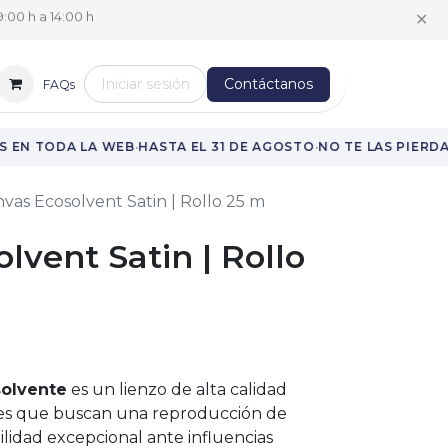
✕
:00 h a 14:00 h
Iniciar sesión
Contáctanos
FAQs
·
·
 EN TODA LA WEB
HASTA EL 31 DE AGOSTO
NO TE LAS PIERDAS
vas Ecosolvent Satin | Rollo 25 m
lvent Satin | Rollo
solvente
es un lienzo de alta calidad
les que buscan una reproducción de
bilidad excepcional ante influencias