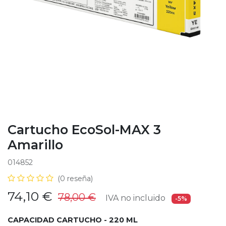
Cartucho EcoSol-MAX 3
Amarillo
014852
(0 reseña)
74,10
€
78,00
€
IVA no incluido
-5%
CAPACIDAD CARTUCHO - 220 ML