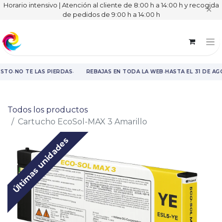
Horario intensivo | Atención al cliente de 8:00 h a 14:00 h y recogida
✕
de pedidos de 9:00 h a 14:00 h
·
·
·
OSTO
NO TE LAS PIERDAS
REBAJAS EN TODA LA WEB
HASTA EL 31 DE AG
Rebajas en toda la web hasta el 31 de agosto.
Todos los productos
Cartucho EcoSol-MAX 3 Amarillo
Últimas unidades