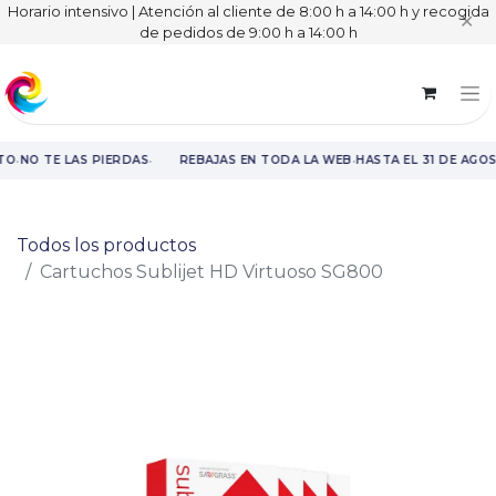
Horario intensivo | Atención al cliente de 8:00 h a 14:00 h y recogida
✕
de pedidos de 9:00 h a 14:00 h
·
·
·
TO
NO TE LAS PIERDAS
REBAJAS EN TODA LA WEB
HASTA EL 31 DE AGO
Rebajas en toda la web hasta el 31 de agosto.
Todos los productos
Cartuchos Sublijet HD Virtuoso SG800