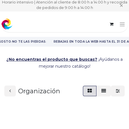
Horario intensivo | Atención al cliente de 8:00 h a 14:00 h y recogida
✕
de pedidos de 9:00 h a 14:00 h
·
·
·
GOSTO
NO TE LAS PIERDAS
REBAJAS EN TODA LA WEB
HASTA EL 31 DE 
Rebajas en toda la web hasta el 31 de agosto.
¿No encuentras el producto que buscas?
¡Ayúdanos a
mejorar nuestro catálogo!
Organización