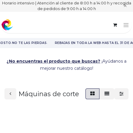
Horario intensivo | Atención al cliente de 8:00 h a 14:00 h y recogida
✕
de pedidos de 9:00 h a 14:00 h
·
·
·
GOSTO
NO TE LAS PIERDAS
REBAJAS EN TODA LA WEB
HASTA EL 31 DE 
Rebajas en toda la web hasta el 31 de agosto.
¿No encuentras el producto que buscas?
¡Ayúdanos a
mejorar nuestro catálogo!
Máquinas de corte