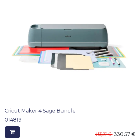
Cricut Maker 4 Sage Bundle
014819
330,57
€
413,21
€