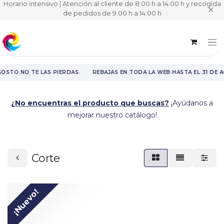
Horario intensivo | Atención al cliente de 8:00 h a 14:00 h y recogida
✕
de pedidos de 9:00 h a 14:00 h
·
·
·
GOSTO
NO TE LAS PIERDAS
REBAJAS EN TODA LA WEB
HASTA EL 31 DE 
Rebajas en toda la web hasta el 31 de agosto.
¿No encuentras el producto que buscas?
¡Ayúdanos a
mejorar nuestro catálogo!
Corte
¡Nuevo!